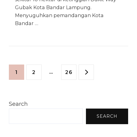
Gubak Kota Bandar Lampung.
Menyuguhkan pemandangan Kota
Bandar …
Posts
Page
Page
…
Page
1
2
26
pagination
Search
SEARCH