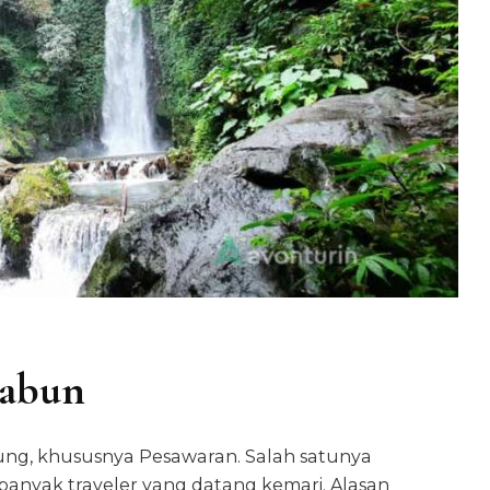
Rabun
pung, khususnya Pesawaran. Salah satunya
banyak traveler yang datang kemari. Alasan