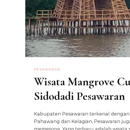
PESAWARAN
Wisata Mangrove Cu
Sidodadi Pesawaran
Kabupaten Pesawaran terkenal dengan w
Pahawang dan Kelagian, Pesawaran jug
memesona. Yang terbaru adalah wisata