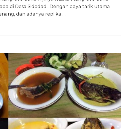
g ada di Desa Sidodadi. Dengan daya tarik utama
nang, dan adanya replika …