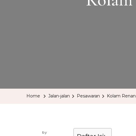
Home
Jalan-jalan
Pesawaran
Kolam Renang
by