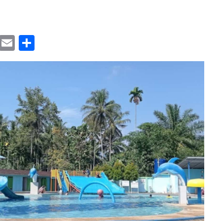
book
tter
Telegram
Email
Share