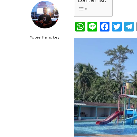
Daftar Isi:
WhatsApp
Line
Face
Twi
Yopie Pangkey