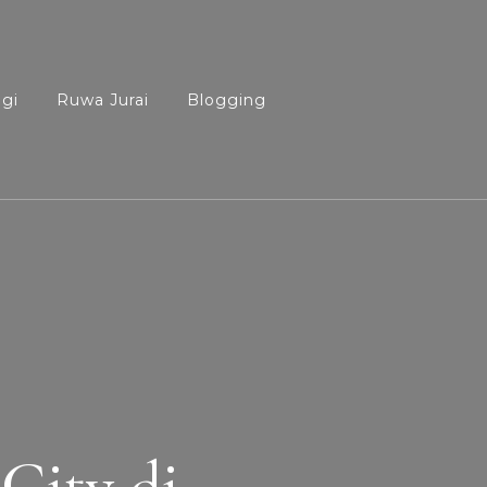
agi
Ruwa Jurai
Blogging
City di